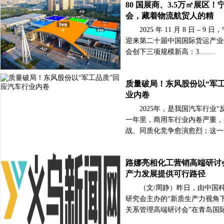
80 国展商、3.5万㎡展区
会，藏着物流航贸人的精
2025 年 11 月 8 日 – 
迎来第二十届中国国际货运产业
会创下三项规模新高：3.……
质量破局！东风股份以“军
业内卷
2025年，是我国汽车行业
一年里，商用车行业内卷严重，
战、同质化竞争愈演愈烈；这一
路娜亮相化工营销高端研讨
产力发展提供可行路径
（文/周静）昨日，由中国
研究会主办的“新质生产力视角
关系管理高端研讨会”在青岛国